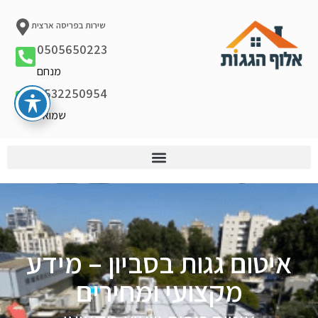
שירות בפריסה ארצית
0505650223
מנחם
0532250954
שמואל
איטום גגות בסביון – מידע
מקצועי ומחירים