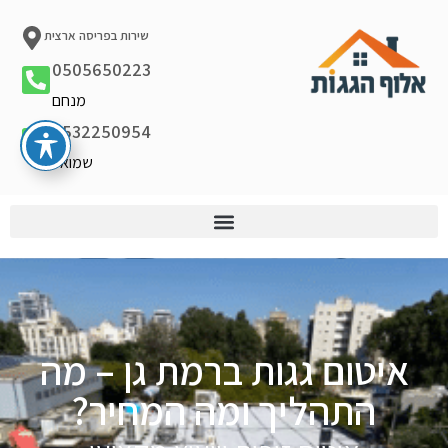
שירות בפריסה ארצית
0505650223
מנחם
0532250954
שמואל
איטום גגות ברמת גן – מה
התהליך ומה המחיר?