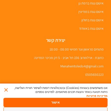
איטום גגות ברמת גן
איטום גגות במודיעין
איטום גגות בחולון
איטום גגות באשדוד
יצירת קשר
פתוחים מראשון ועד חמישי 08:00 - 18:00
כתובת - ארלוזורוב 156 תל אביב - 5 דק מכיכר המדינה
Menahemtoledo4@gmail.com
0505650223
×
אנו משתמשים בעוגיות (Cookies) ובטכנולוגיות דומות לשיפור חוויית הגלישה,
ניתוח תנועה באתר והצגת תכנים מותאמים. לפרטים נוספים:
מדיניות פרטיות
אישור