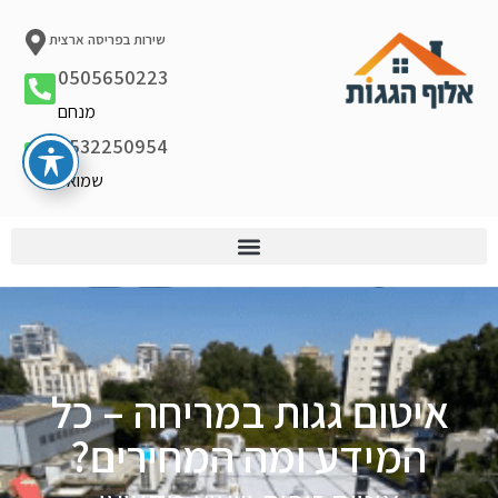
שירות בפריסה ארצית
0505650223
מנחם
0532250954
שמואל
איטום גגות במריחה – כל
המידע ומה המחירים?