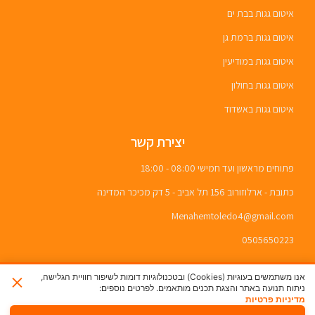
איטום גגות בבת ים
איטום גגות ברמת גן
איטום גגות במודיעין
איטום גגות בחולון
איטום גגות באשדוד
יצירת קשר
פתוחים מראשון ועד חמישי 08:00 - 18:00
כתובת - ארלוזורוב 156 תל אביב - 5 דק מכיכר המדינה
Menahemtoledo4@gmail.com
0505650223
×
אנו משתמשים בעוגיות (Cookies) ובטכנולוגיות דומות לשיפור חוויית הגלישה,
ניתוח תנועה באתר והצגת תכנים מותאמים. לפרטים נוספים:
מדיניות פרטיות