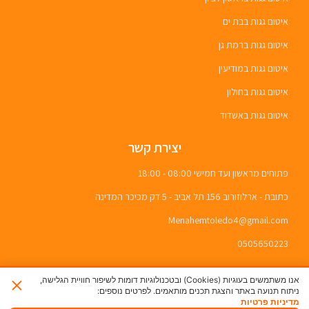
איטום גגות בבת ים
איטום גגות ברמת גן
איטום גגות במודיעין
איטום גגות בחולון
איטום גגות באשדוד
יצירת קשר
פתוחים מראשון ועד חמישי 08:00 - 18:00
כתובת - ארלוזורוב 156 תל אביב - 5 דק מכיכר המדינה
Menahemtoledo4@gmail.com
0505650223
×
אנו משתמשים בעוגיות (Cookies) ובטכנולוגיות דומות לשיפור חוויית הגלישה,
ניתוח תנועה באתר והצגת תכנים מותאמים. לפרטים נוספים:
מדיניות פרטיות