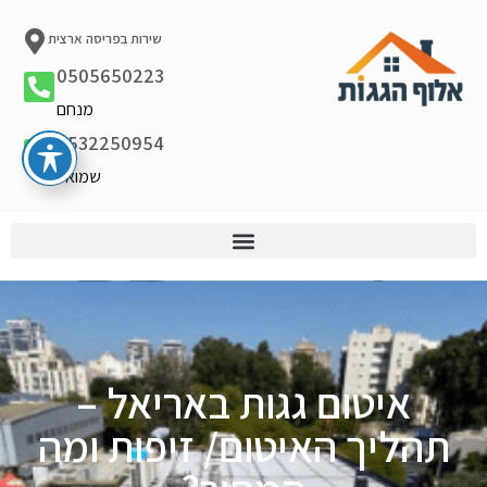
שירות בפריסה ארצית
0505650223
מנחם
0532250954
שמואל
איטום גגות באריאל –
תהליך האיטום/ זיפות ומה