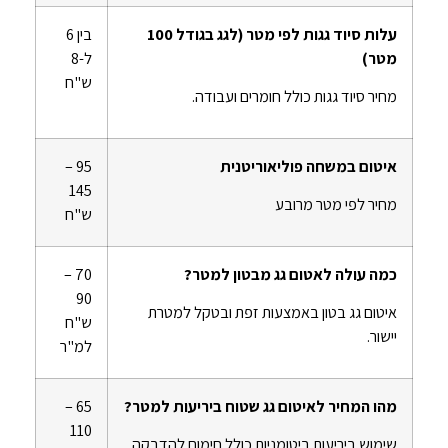
עלות סיוד גגות לפי מטר (לגג בגודל 100
בין 6
מטר)
ל-8
ש"ח
מחיר סיוד גגות כולל חומרים ועבודה.
איטום במשחה פוליאוריטנית
95 –
145
מחיר לפי מטר מרובע
ש"ח
כמה עולה לאטום גג מבטון למטר?
70 –
90
איטום גג בטון באמצעות זפת ובטקל למטרת
ש"ח
יישור.
למ"ר
מהו המחיר לאיטום גג שטוח ביריעות למטר?
65 –
110
שימוש ביריעות ביטומניות כולל חימום להדבקה.