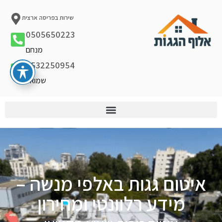
שירות בפריסה ארצית
0505650223
מנחם
0532250954
שמואל
איטום גגות באלפי מנשה –
מידע רלוונטי ומחירון