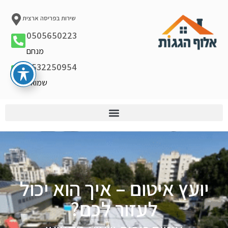
שירות בפריסה ארצית
0505650223
מנחם
0532250954
שמואל
יועץ איטום – איך הוא יכול
לעזור לכם?