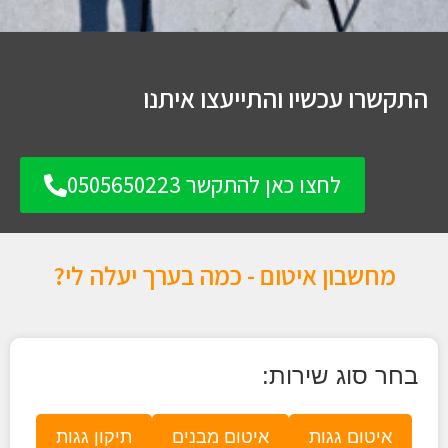
התקשרו עכשיו והתייעצו איתנו
לחצו כאן להתקשר 0505650223
מחשבון איטום - כמה בערך יעלה לי?
בחר סוג שירות:
איטום גגות
איטום מבנים
תיקון גגות