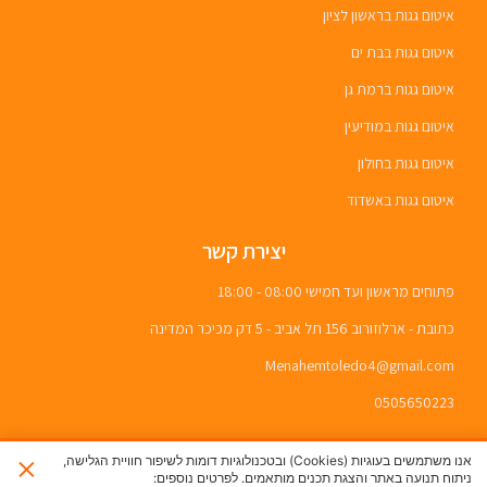
איטום גגות בראשון לציון
איטום גגות בבת ים
איטום גגות ברמת גן
איטום גגות במודיעין
איטום גגות בחולון
איטום גגות באשדוד
יצירת קשר
פתוחים מראשון ועד חמישי 08:00 - 18:00
כתובת - ארלוזורוב 156 תל אביב - 5 דק מכיכר המדינה
Menahemtoledo4@gmail.com
0505650223
×
אנו משתמשים בעוגיות (Cookies) ובטכנולוגיות דומות לשיפור חוויית הגלישה,
ניתוח תנועה באתר והצגת תכנים מותאמים. לפרטים נוספים: