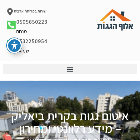
שירות בפריסה ארצית
0505650223
מנחם
0532250954
שמואל
איטום גגות בקרית ביאליק
– מידע רלוונטי ומחירון