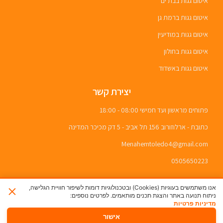
איטום גגות בבת ים
איטום גגות ברמת גן
איטום גגות במודיעין
איטום גגות בחולון
איטום גגות באשדוד
יצירת קשר
פתוחים מראשון ועד חמישי 08:00 - 18:00
כתובת - ארלוזורוב 156 תל אביב - 5 דק מכיכר המדינה
Menahemtoledo4@gmail.com
0505650223
×
אנו משתמשים בעוגיות (Cookies) ובטכנולוגיות דומות לשיפור חוויית הגלישה,
ניתוח תנועה באתר והצגת תכנים מותאמים. לפרטים נוספים:
מדיניות פרטיות
אישור