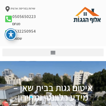
שירות בפריסה ארצית
0505650223
מנחם
0532250954
שמואל
איטום גגות בבית שאן –
מידע רלוונטי ומחירון