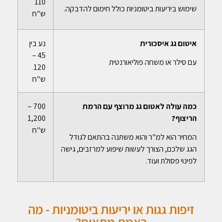
110
שימוש ביריעות ביטומניות כולל חימום להדבקה.
ש"ח
איטום גג איסכורית
נע בין
45 –
עם סילר או משחה פוליאורנטית
120
ש"ח
כמה עולה לאטום גג מרוצף עם הרמת
700 –
הריצוף?
1,200
ש"ח
המחיר הוא למ"ר והוא משתנה בהתאם לגודל
הגג שלכם, הצורך לעשות שיפוע למרזבים, גישה
לפינוי פסולת ועוד.
זיפות גגות או יריעות ביטומניות - מה
באמת מתאים?